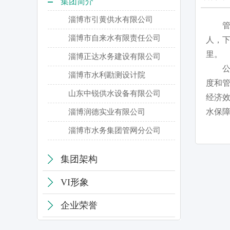
集团简介
淄博市引黄供水有限公司
管
淄博市自来水有限责任公司
人，下
里。
淄博正达水务建设有限公司
淄博市水利勘测设计院
度和
山东中锐供水设备有限公司
经济
水保
淄博润德实业有限公司
淄博市水务集团管网分公司
集团架构
VI形象
企业荣誉