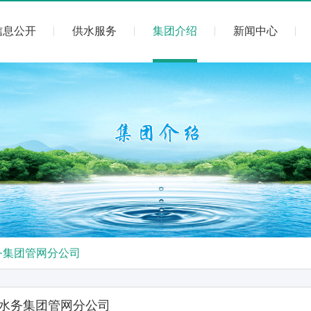
信息公开
供水服务
集团介绍
新闻中心
务集团管网分公司
水务集团管网分公司