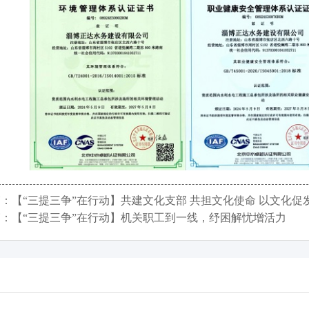
篇：
【“三提三争”在行动】共建文化支部 共担文化使命 以文化促
篇：
【“三提三争”在行动】机关职工到一线，纾困解忧增活力